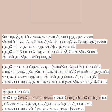
மே மாத இறுதியில் உலக சுகாதார அமைப்பு ஒரு தகவலை
வெளியிட்டது. செல்போன் அதிகம் பயன்படுத்துவோருக்கு மூளைப்
புற்றுநோய் வரும் என்பதுதான் அந்தத் தகவல்.
புற்றுநோய் அபாயப் பொருள் பட்டியலில் இப்போது செல்போன்
இடம்பெறத் தொடங்கியுள்ளது.
புற்றுநோயை ஏற்படுத்தக்கூடிய (கார்சினோஜெனிக்) பட்டியலில்
வாகனப்புகை, குளோரோபாம், காரீயம், பூச்சிக்கொல்லி மருந்து, சில
ஊறுகாய் வகைகளும்கூட இடம்பெற்றுள்ளன. அதைப் பற்றிக்
கவலைப்படாமல் ஒரு வாழ்க்கையை வாழ்ந்து கொண்டிருக்கிறோம்.
இந்தப் பட்டியலில்
இப்போது
செல்போன்
சேர்வதால்
என்ன
நேர்ந்துவிடப்போகிறது
என்
று நினைக்கத் தோன்றும். ஆனால், விஷயம் அப்படியாகக்
கவலைப்படாமல் விட்டுத்தள்ளக்கூடியதாக இல்லை.