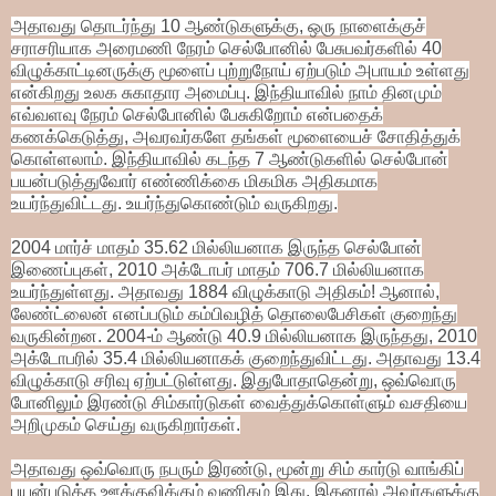
அதாவது தொடர்ந்து 10 ஆண்டுகளுக்கு, ஒரு நாளைக்குச்
சராசரியாக அரைமணி நேரம் செல்போனில் பேசுபவர்களில் 40
விழுக்காட்டினருக்கு மூளைப் புற்றுநோய் ஏற்படும் அபாயம் உள்ளது
என்கிறது உலக சுகாதார அமைப்பு. இந்தியாவில் நாம் தினமும்
எவ்வளவு நேரம் செல்போனில் பேசுகிறோம் என்பதைக்
கணக்கெடுத்து, அவரவர்களே தங்கள் மூளையைச் சோதித்துக்
கொள்ளலாம். இந்தியாவில் கடந்த 7 ஆண்டுகளில் செல்போன்
பயன்படுத்துவோர் எண்ணிக்கை மிகமிக அதிகமாக
உயர்ந்துவிட்டது. உயர்ந்துகொண்டும் வருகிறது.
2004 மார்ச் மாதம் 35.62 மில்லியனாக இருந்த செல்போன்
இணைப்புகள், 2010 அக்டோபர் மாதம் 706.7 மில்லியனாக
உயர்ந்துள்ளது. அதாவது 1884 விழுக்காடு அதிகம்! ஆனால்,
லேண்ட்லைன் எனப்படும் கம்பிவழித் தொலைபேசிகள் குறைந்து
வருகின்றன. 2004-ம் ஆண்டு 40.9 மில்லியனாக இருந்தது, 2010
அக்டோபரில் 35.4 மில்லியனாகக் குறைந்துவிட்டது. அதாவது 13.4
விழுக்காடு சரிவு ஏற்பட்டுள்ளது. இதுபோதாதென்று, ஒவ்வொரு
போனிலும் இரண்டு சிம்கார்டுகள் வைத்துக்கொள்ளும் வசதியை
அறிமுகம் செய்து வருகிறார்கள்.
அதாவது ஒவ்வொரு நபரும் இரண்டு, மூன்று சிம் கார்டு வாங்கிப்
பயன்படுத்த ஊக்குவிக்கும் வணிகம் இது. இதனால் அவர்களுக்கு