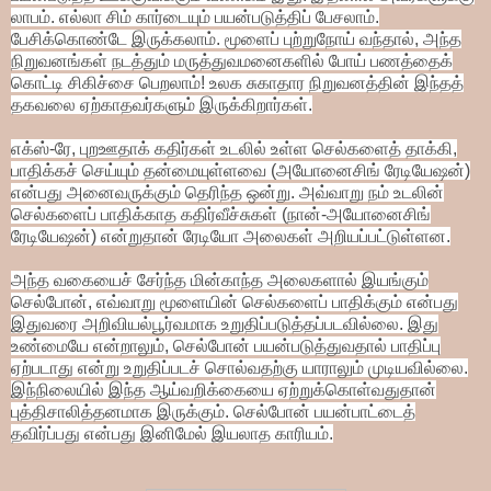
லாபம். எல்லா சிம் கார்டையும் பயன்படுத்திப் பேசலாம்.
பேசிக்கொண்டே இருக்கலாம். மூளைப் புற்றுநோய் வந்தால், அந்த
நிறுவனங்கள் நடத்தும் மருத்துவமனைகளில் போய் பணத்தைக்
கொட்டி சிகிச்சை பெறலாம்! உலக சுகாதார நிறுவனத்தின் இந்தத்
தகவலை ஏற்காதவர்களும் இருக்கிறார்கள்.
எக்ஸ்-ரே, புறஊதாக் கதிர்கள் உடலில் உள்ள செல்களைத் தாக்கி,
பாதிக்கச் செய்யும் தன்மையுள்ளவை (அயோனைசிங் ரேடியேஷன்)
என்பது அனைவருக்கும் தெரிந்த ஒன்று. அவ்வாறு நம் உடலின்
செல்களைப் பாதிக்காத கதிர்வீச்சுகள் (நான்-அயோனைசிங்
ரேடியேஷன்) என்றுதான் ரேடியோ அலைகள் அறியப்பட்டுள்ளன.
அந்த வகையைச் சேர்ந்த மின்காந்த அலைகளால் இயங்கும்
செல்போன், எவ்வாறு மூளையின் செல்களைப் பாதிக்கும் என்பது
இதுவரை அறிவியல்பூர்வமாக உறுதிப்படுத்தப்படவில்லை. இது
உண்மையே என்றாலும், செல்போன் பயன்படுத்துவதால் பாதிப்பு
ஏற்படாது என்று உறுதிப்படச் சொல்வதற்கு யாராலும் முடியவில்லை.
இந்நிலையில் இந்த ஆய்வறிக்கையை ஏற்றுக்கொள்வதுதான்
புத்திசாலித்தனமாக இருக்கும். செல்போன் பயன்பாட்டைத்
தவிர்ப்பது என்பது இனிமேல் இயலாத காரியம்.