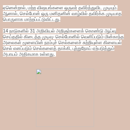
ஏனென்றால், மற்ற விஷயங்களை ஒருவர் தவிர்த்துவிட முடியும்.
ஆனால், செல்போன் ஒரு மனிதனின் வாழ்வில் தவிர்க்க முடியாத
பொருளாக மாற்றப்பட்டுவிட்டது.
14 நாடுகளில் 31 அறிவியல் அறிஞர்களைக் கொண்டு ஆய்வு
செய்ததில் கிடைத்த முடிவு- செல்போனில் வெளிப்படும் மின்காந்த
அலைகள் மூளையின் நரம்புச் செல்களைச் சுற்றியுள்ள கிளையல்
செல் எனப்படும் செல்களைத் தாக்கி, புற்றுநோய் ஏற்படுத்தும்
அபாயம் அதிகமாக உள்ளது.