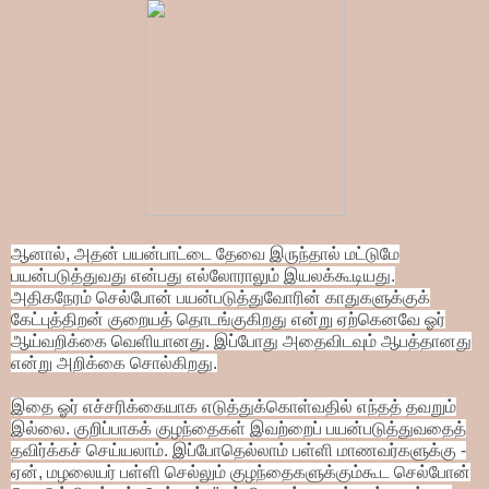
ஆனால், அதன் பயன்பாட்டை தேவை இருந்தால் மட்டுமே
பயன்படுத்துவது என்பது எல்லோராலும் இயலக்கூடியது.
அதிகநேரம் செல்போன் பயன்படுத்துவோரின் காதுகளுக்குக்
கேட்புத்திறன் குறையத் தொடங்குகிறது என்று ஏற்கெனவே ஓர்
ஆய்வறிக்கை வெளியானது. இப்போது அதைவிடவும் ஆபத்தானது
என்று அறிக்கை சொல்கிறது.
இதை ஓர் எச்சரிக்கையாக எடுத்துக்கொள்வதில் எந்தத் தவறும்
இல்லை. குறிப்பாகக் குழந்தைகள் இவற்றைப் பயன்படுத்துவதைத்
தவிர்க்கச் செய்யலாம். இப்போதெல்லாம் பள்ளி மாணவர்களுக்கு -
ஏன், மழலையர் பள்ளி செல்லும் குழந்தைகளுக்கும்கூட செல்போன்