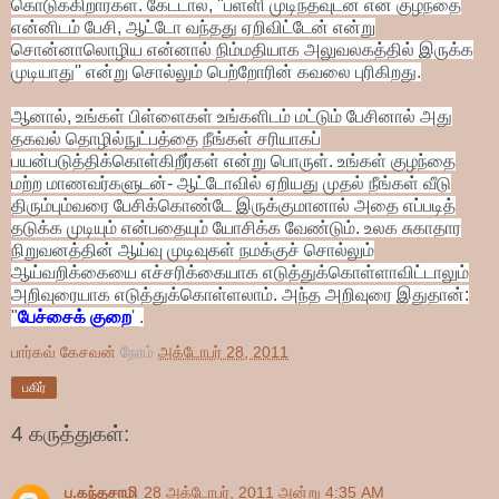
கொடுக்கிறார்கள். கேட்டால், "பள்ளி முடிந்தவுடன் என் குழந்தை
என்னிடம் பேசி, ஆட்டோ வந்தது ஏறிவிட்டேன் என்று
சொன்னாலொழிய என்னால் நிம்மதியாக அலுவலகத்தில் இருக்க
முடியாது'' என்று சொல்லும் பெற்றோரின் கவலை புரிகிறது.
ஆனால், உங்கள் பிள்ளைகள் உங்களிடம் மட்டும் பேசினால் அது
தகவல் தொழில்நுட்பத்தை நீங்கள் சரியாகப்
பயன்படுத்திக்கொள்கிறீர்கள் என்று பொருள். உங்கள் குழந்தை
மற்ற மாணவர்களுடன்- ஆட்டோவில் ஏறியது முதல் நீங்கள் வீடு
திரும்பும்வரை பேசிக்கொண்டே இருக்குமானால் அதை எப்படித்
தடுக்க முடியும் என்பதையும் யோசிக்க வேண்டும். உலக சுகாதார
நிறுவனத்தின் ஆய்வு முடிவுகள் நமக்குச் சொல்லும்
ஆய்வறிக்கையை எச்சரிக்கையாக எடுத்துக்கொள்ளாவிட்டாலும்
அறிவுரையாக எடுத்துக்கொள்ளலாம். அந்த அறிவுரை இதுதான்:
"
பேச்சைக் குறை
' .
பார்கவ் கேசவன்
நேரம்
அக்டோபர் 28, 2011
பகிர்
4 கருத்துகள்:
ப.கந்தசாமி
28 அக்டோபர், 2011 அன்று 4:35 AM