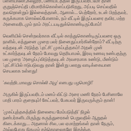
பள்ளியிலோ,கல்லூரி, பணியிடத்தில் இருப்பவரிடமோ தான்
குறுஞ்செய்தி பரிமாரிக்கொள்ளப்படுகிறது, அப்படி செய்வதில்
தவறொன்றும் இல்லைத்தான், ஆனால்... பெற்றோர், உடன் பிறந்தவர்,
சுருக்கமாக சொல்லப்போனால், நம் வீட்டில் இருப்பவரை தவிர, மற்ற
அனைவரிடமும் நாம் அரட்டயடிதுக்கொண்டிருப்போம்!
வெளியில் சென்றவர்காக வீட்டில் காத்துகொண்டிருப்பவரை ஒரு
நாளில், எத்துனை முறை பலர் நினைதுப்பார்கின்றோம்? வீட்டிற்கு
வந்தவுடன் அடுத்த 'புரட்சி' முகப்புத்தகம்! அதன் முன்
உட்கார்ந்தவுடன் நேரம் போவது தெரியாமல், இரவு உணவு உண்பதற்கு
பல முறை 'அழைப்பு'விடுத்தவுடன் அவசரமாக உண்டு, மீண்டும்
'புரட்சி'யில் ஈடுபடுவது தான் இன்று பலரது வாடிக்கையான
செயலாக உள்ளது!
'
சுவற்றிடமாவது சொல்லி அழு
' எனபது பழமொழி!'
அருகில் இருப்பவரிடம் மனம் விட்டு அரை மணி நேரம் பேசினாலே
பாதி பாரம் குறையும்! கேட்பவர், பேசுபவர் இருவருக்கும் தான்!
'முகப்புத்தகத்தில் நிலையை மேம்படுத்தி' நிழல்
நண்பர்களிடமிருந்து கருத்துரைகள் பெறுவதில் ஆறுதல்
கிடைக்காது... அதனால் சில, பல ஏமாற்றங்கள் தான் நேரும்,
அவ்வபோது நிகழும் தற்கொலைகளே இதற்க்கு