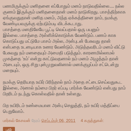
பணமிருக்கும் மனிதனை எப்போதும் மனம் நாடுவதில்லை.... நல்ல
குணம் இருக்கும் மனிதனைதான் மனம் நாடுகிறது. பாசத்திற்காக
ஏங்குவதுதான் மனித மனம், அந்த ஏக்கத்தினை நாம், நமக்கு
வேண்டியவருக்கு ஏற்படும்படி விடக்கூடாது.
பாசத்தை மனதிலேயே
பூட்டி வெய்பதால் ஒரு பயனும்
இல்லை.
பாசத்தை அள்ளிக்கொடுக்க வேண்டும். பணம் காசு
கொடுப்பது மட்டுமே பாசம் அல்ல, அன்புடன் பேசுவது தான்
என்பதை உடனடியாக உணர வேண்டும். அடுத்தவரிடம் மனம் விட்டு
பேசுவது நம் மனதையும் அமைதி படுத்தும். காரணமில்லாமல்
முகத்தை 'உம்' என்று காட்டுவதனால் நம் மனம் அழுத்தம் தான்
அடையும், ஒரு சிறு புன்முறுவலினால் மனக்குழப்பம் சட்டென்று
மறையும்.
நமக்கு தெரியாத உயிர் பிரிந்தால் நாம் அதை சட்டைசெய்வதுகூட
இல்லை, அனால் நம்மை பிறர் எப்படி பார்க்க வேண்டும் என்பது நாம்
பிறரிடம் நடந்து கொள்வதில் தான் உள்ளது.
பிற உயிரிடம் உண்மையான அன்பு செலுத்தி, நம் உயிர் மத்திப்பை
பெறுவோம்.
பார்கவ் கேசவன்
நேரம்
செப்டம்பர் 06, 2011
4 கருத்துகள்:
பகிர்