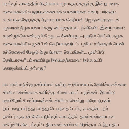
படிக்கும் காலத்தில் அதிகமாக பழகாதவர்களுக்கு இன்று சமூக
வலைதளத்தில் நூற்றுக்கணக்கில்
நண்பர்கள் என்று பார்க்கும்
உடன் படித்தோருக்கு ஆச்சர்யமாக
தெரியும்!
நிஜ நண்பர்களுடன்
பழகாமல் நிழல் நண்பர்களுடன் பழகும் மட்டத்திலேயே இன்று உலகம்
சுழன்றுக்கொண்டிருக்கிறது. அவ்வபோது அடிபடும் செய்தி, சமூக
வலைதளத்தில் முன்பின்
தெரியாதவரிடம் பழகி எமர்ந்ததால் பெண்
தற்கொலை! மேலும் இது போன்ற செய்திகள்... முன்பின்
தெரியாதவரிடம் ஏமார்ந்து
இறப்பதற்காகவா இந்த உயிர்
கொடுக்கப்பட்டுள்ளது?
பல நாள் கழித்து நண்பர்கள் ஒன்று கூடும் சமயம், கேளிக்கைக்காக
சினிமா செல்வதை தவிர்த்து விளையாடிப்பாருங்கள், இரண்டு
மணிநேரம் பேசிப்பாருங்கள், சினிமா சென்று யாரோ ஒருவர்
நடிப்பதை பார்த்து ரசித்து பொழுதை போக்குவதைவிட நம்
நண்பர்களுடன் பேசி கழிக்கும் சமயத்தில் தான் உண்மையான
மகிழ்ச்சி கிடைக்கும்! புதிய எண்ணங்கள் பிறக்கும்.
அந்த புதிய