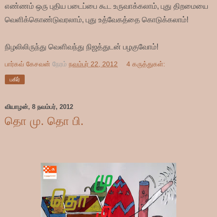
எண்ணம் ஒரு புதிய படைப்பை கூட உருவாக்கலாம்,
புது திறமையை
வெளிக்கொண்டுவரலாம், புது உத்வேகத்தை கொடுக்கலாம்!
நிழலிலிருந்து வெளிவந்து நிஜத்துடன் பழகுவோம்!
பார்கவ் கேசவன்
நேரம்
நவம்பர் 22, 2012
4 கருத்துகள்:
பகிர்
வியாழன், 8 நவம்பர், 2012
தொ மு. தொ பி.