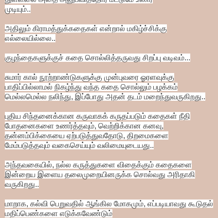
முடியும்..
அதிலும் கிராமத்துக்கதைகள் என்றால்
மகிழ்ச்சிக்கு
எல்லையில்லை..
குழந்தைகளுக்குச்
கதை சொல்லித்தருவது சிறப்பு வடிவம்...
சுமார் கால் நூற்றாண்டுகளுக்கு முன்புவரை ஓரளவுக்கு
பாதிப்பில்லாமல் நிகழ்ந்து வந்த
கதை சொல்லும் பழக்கம்
மெல்லமெல்ல நலிந்து,
இப்போது அதன் தடம் மறைந்துவருகிறது..
புதிய சிந்தனைக்கான கருவாகக் கருதப்படும் கதைகள்
நீதி
போதனைகளை உணர்த்தவும், வெற்றிக்கான கனவு,
தன்னம்பிக்கையை ஏற்படுத்துவதோடு,
திறமைகளை
மேம்படுத்தவும் வகைசெய்யும்
வலிமையுடையது..
அந்தவகையில்,
நல்ல கருத்துகளை விதைக்கும்
கதைகளை
இன்றைய இளைய தலைமுறையினருக்க சொல்வது அரிதாகி
வருகிறது..
மாறாக, கல்வி பெறுவதில் ஆங்கில மோகமும்,
எப்படியாவது கூடுதல்
மதிப்பெண்களை எடுக்கவேண்டும்