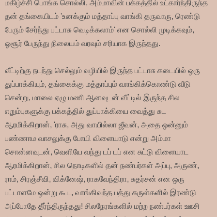
மகிழ்ச்சி பொங்க சொல்லி, அம்மாவின் பக்கத்தில் உட்கார்ந்திருந்த
தன் தங்கையிடம் 'உனக்கும் மத்தாப்பு வாங்கி தருவாரு, ரெண்டு
பேரும் சேர்ந்து பட்டாசு வெடிக்கலாம்' என சொல்லி முடிக்கவும்,
ஓசூர் பேருந்து நிலையம் வரவும் சரியாக இருந்தது.
வீட்டிற்கு நடந்து செல்லும் வழியில் இருந்த பட்டாசு கடையில் ஒரு
துப்பாக்கியும், தங்கைக்கு மத்தாப்பும் வாங்கிக்கொண்டு வீடு
சென்று, மாலை ஏழு மணி ஆனவுடன் வீட்டில் இருந்த சில
எறும்புகளுக்கு பக்கத்தில் துப்பாக்கியை வைத்து சுட
ஆரமிக்கிறான், 'ராசு, அது வாயில்லா ஜீவன், அதை ஒன்னும்
பண்ணாம வாசலுக்கு போயி விளையாடு என்று அம்மா
சொன்னவுடன், வெளியே வந்து டப் டப் என சுட்டு விளையாட
ஆரமிக்கிறான், சில நொடிகளில் தன் நண்பர்கள் அப்பு, அருண்,
ராம், சிரஞ்சீவி, விக்னேஷ், ராகவேந்திரா, சுதர்சன் என ஒரு
பட்டாளமே ஒன்று கூட, வாங்கிவந்த பத்து சுருள்களில் இரண்டு
அப்போதே தீர்ந்திருந்தது! சிலநேரங்களில் மற்ற நண்பர்கள் ஊசி