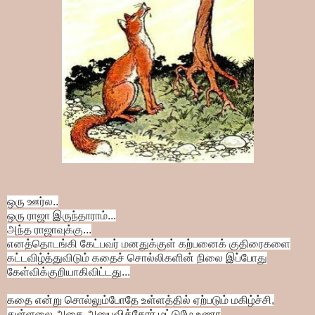
ஒரு ஊர்ல..
ஒரு ராஜா இருந்தாராம்...
அந்த ராஜாவுக்கு...
எனத்தொடங்கி கேட்பவர் மனதுக்குள் கற்பனைக்
குதிரைகளை
கட்டவிழ்த்துவிடும்
கதைச் சொல்லிகளின்
நிலை இப்போது
கேள்விக்குறியாகிவிட்டது...
கதை என்று சொல்லும்போதே உள்ளத்தில் ஏற்படும்
மகிழ்ச்சி,
துள்ளலை
அதை அனுபவித்தோர் மட்டுமே உணர