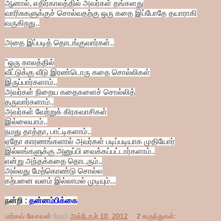
ஆனால்,
எதிர்காலத்தில் அவர்கள்
தங்களது
வாரிசுகளுக்குச்
சொல்வதற்கு ஒரு கதை இப்போதே
தயாராகி
வருகிறது..
அதை இப்படித் தொடங்குவார்கள்..
"ஒரு காலத்தில்
வீட்டுக்கு வீடு இரண்டொரு கதை சொல்லிகள்
இருப்பார்களாம்..
அவர்கள் நிறைய கதைகளைச் சொல்லித்
தருவார்களாம்..
அவர்கள் வேற்றுக் கிரகவாசிகள்
இல்லையாம்..
நமது தாத்தா, பாட்டிகளாம்..
ஏதோ காரணங்களால் அவர்கள் படிப்படியாக முதியோர்
இல்லங்களுக்கு அனுப்பி வைக்கப்பட்டார்களாம்..
என்று அந்தக்கதை தொடரும்..
அல்லது மேற்கொண்டு சொல்ல
கற்பனை வளம் இல்லாமல் முடியும்...
நன்றி :
தன்னம்பிக்கை
பார்கவ் கேசவன்
நேரம்
அக்டோபர் 10, 2012
2 கருத்துகள்: