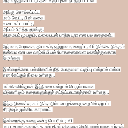
நேரம்
ஒதுக்கப்பட்டு தனி வகுப்புகள் நடத்தப்பட்டன..
அங்கு சொல்லப்பட்ட
மரம் வெட்டியின் கதை,
வடை சுட்ட பாட்டி,
அப்பம் பிரித்த குரங்கு,
ஆமையும் முயலும், வலையுடன் பறந்த புறா
என
பல கதைகள்...
நேர்மை, பேராசை, தியாகம், ஒற்றுமை,
உழைப்பு, விட்டுக்கொடுக்கும்
தன்மை என பல
வாழ்வியியல் போதனைகளை உணர்த்துவதாக
இருந்தது..
இன்றைக்கோ, பள்ளிகளில் நீதி போதனை வகுப்பு என்றால்
என்ன
என கேட்கும் நிலை உள்ளது..
பள்ளிகளில்தான்
இந்நிலை என்றால் பெரும்பாலான
வீடுகளிலும்
கதைகளுக்குத் தட்டுப்பாடாகத்தான் உள்ளது..
இந்த நிலைக்கு கூட்டுக்குடும்ப வாழ்க்கைமுறையில்
ஏற்பட்ட
சீரழிவும் முக்கிய காரணம்..
இன்றைக்கு கதை என்ற பெயரில் டி.வி.
மாயாஜாலங்களைக்
காண்பதின் விளைவு தெரியாமல் மாணவர்கள்,