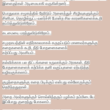
இளைஞர்கள்
அடிமையாகி வருகின்றனர்...
பொதுவாக
சமூகத்தில்
நேரிடும் அனைத்துச் சீரழிவுகளுக்கும்
சினிமா,
தொழில்நுட்ப வளர்ச்சி போன்ற சில காரணிகளைக்கூறி
தப்பித்துவிடுகிறோம்..
கடமையை மறந்துவிடுகிறோம்..
சமுதாயத்தின் எதிர்காலமாகக் கருதப்படும்
மாணவர்களுக்கு
கதைகளைக் கூறி,
நீதி போதனைகளைக்
கற்பிப்பது அவசியம்..
கல்விக்காக பல திட்டங்களை உருவாக்கும் அரசுகள்,
நீதி
போதனைகளைக் கற்பிக்க
தனி வகுப்புகளை ஏற்படுத்த
வழிவகுக்கலாம்..
குழந்தைகளுக்கு கதை பிடிக்கும்
என்பது எல்லோருக்கும்
தெரிந்ததுதான்..
அதை அவர்களுக்குச் சொல்லித்தரும் பழக்கம்
நம்மிடையே
இப்போது குறைந்து போகலாம்..