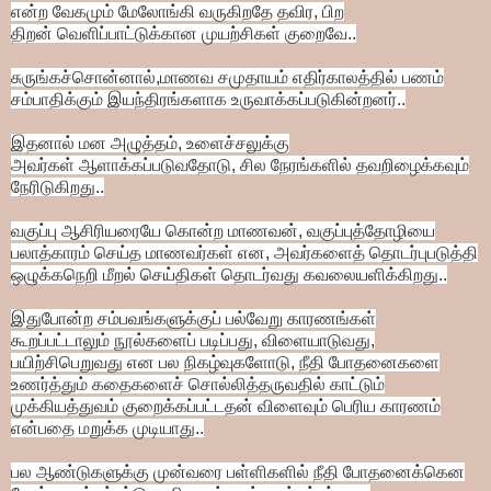
என்ற வேகமும் மேலோங்கி வருகிறதே தவிர,
பிற
திறன்
வெளிப்பாட்டுக்கான முயற்சிகள் குறைவே..
சுருங்கச்சொன்னால்,
மாணவ சமுதாயம் எதிர்காலத்தில்
பணம்
சம்பாதிக்கும் இயந்திரங்களாக உருவாக்கப்படுகின்றனர்..
இதனால் மன அழுத்தம், உளைச்சலுக்கு
அவர்கள்
ஆளாக்கப்படுவதோடு, சில நேரங்களில் தவறிழைக்கவும்
நேரிடுகிறது..
வகுப்பு ஆசிரியரையே கொன்ற மாணவன், வகுப்புத்தோழியை
பலாத்காரம் செய்த மாணவர்கள் என, அவர்களைத்
தொடர்புபடுத்தி
ஒழுக்கநெறி மீறல் செய்திகள்
தொடர்வது கவலையளிக்கிறது..
இதுபோன்ற
சம்பவங்களுக்குப் பல்வேறு காரணங்கள்
கூறப்பட்டாலும்
நூல்களைப் படிப்பது, விளையாடுவது,
பயிற்சிபெறுவது என பல நிகழ்வுகளோடு,
நீதி போதனைகளை
உணர்த்தும் கதைகளைச் சொல்லித்தருவதில் காட்டும்
முக்கியத்துவம் குறைக்கப்பட்டதன்
விளைவும் பெரிய காரணம்
என்பதை மறுக்க முடியாது..
பல ஆண்டுகளுக்கு முன்வரை பள்ளிகளில்
நீதி போதனைக்கென