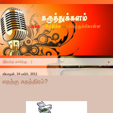
-->
▼
வியாழன், 24 மார்ச், 2011
எதற்கு சுதந்திரம்?