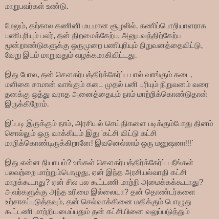
மாறுபவர்கள் உண்டு.
மேலும், தற்கால கணினி மயமான சூழலில், கணிப்பொறியாளராக
பணிபுரியும் பலர், தன் திறமைக்கேற்ப, அனுபவத்திற்கேற்ப
மூன்றாண்டுகளுக்கு ஒருமுறை பணிபுரியும் நிறுவனத்தைவிட்டு,
வேறு இடம் மாறுவதும் வழக்கமாகிவிட்டது.
இது போல, தன் சௌகர்யத்திர்க்கேர்ப்ப பால் வாங்கும் கடை,
மளிகை சாமான் வாங்கும் கடை முதல் பனி புரியும் நிறுவனம் வரை
தனக்கு ஒத்து வராத அனைத்தையும் நாம் மாற்றிக்கொண்டுதான்
இருக்கிறோம்.
இப்படி இருக்கும் நாம், அரசியல் செய்திகளை படிக்கும்போது தினம்
சொல்லும் ஒரு வாக்கியம் இது 'கட்சி விட்டு கட்சி
மாறிக்கொண்டிருக்கிறானே! இவனெல்லாம் ஒரு மனுஷனா!!!'
இது என்ன நியாயம்? உங்கள் சௌகர்யத்திர்க்கேர்ப்ப நீங்கள்
பலவற்றை மாற்றும்பொழுது, ஏன் இந்த அரசியல்வாதி கட்சி
மாறக்கூடாது? ஏன் சில பல கூட்டணி மாற்றி அமைக்கக்கூடாது?
அவர்களுக்கு அந்த உரிமை இல்லையா? தன் தொண்டர்களை
உற்சாகப்படுத்தவும், தன் செல்வாக்கினை மதிக்கும் பொழுது
கூட்டணி மாற்றியமைப்பதும் தன் கட்சியினை வலுப்படுத்தும்