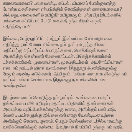
காரணமாகவா? புகைவண்டி, கப்பல், விமானப் போக்குவரத்து
போன்ற வசதிகளை ஏற்படுத்திக் கொடுத்ததன் காரணமாகவா?
அல்லது, சாலைகளில் உமிழ்நீர் உமிழாமலும், மற்ற பிற இடங்களில்
மக்களை கட்டுப்பாட்டோடு வைத்திருந்த விதம் கருதி
எதிர்த்தோமா?
இல்லை, மேற்குறிப்பிட்ட; மற்றும் இன்னப்பல மேம்பாடுகளை
எதிர்த்து நாம் போராடவில்லை. நம்
நாட்டிலிருந்த விலை
மதிப்பிற்கு அப்பாற்பட்ட பொருட்களை, பொக்கிஷங்களை
அபகரித்து சென்றனர் மேலைநாட்டவர், பிரெஞ்சுக்காரர்கள்,
டச்சுக்காரர்கள், முகலாயர்கள், முகமதியர்கள்,
அயரோப்பியர்கள்
என, நம் நாட்டில் மற்றா வளங்களை இருநூறு ஆண்டுகளுக்கு
மேலும் சுரண்டி
எடுத்தனர்.
ஆயினும்
, 'மங்கா' வளமாக திகழ்ந்த நம்
நாட்டில் மங்கா செல்வமாக இருந்தது நம் மக்களின் மன
உணர்வுகளே.
இயற்கை வளம் கொழித்த நம் நாட்டில், காக்கையை விரட்ட
தங்கட்டியை வீசி எறியும் மூதாட்டி, வீடுகளில் திண்ணைகள்
அமைத்து வழிப்போக்கர்களுக்கு உணவு அளிக்கும் பண்பாடு,
வேண்டியவர்களுக்கு இல்லை என்னாது வேண்டியனவற்றை
அளிக்கும் கொடை குணம், பெரும் செல்வத்தை...இல்லாதவற்கு
வாரிக்கொடுக்கும் தன்மை, இவற்றால் நிறம்பியிருந்தது நம் நாடு.