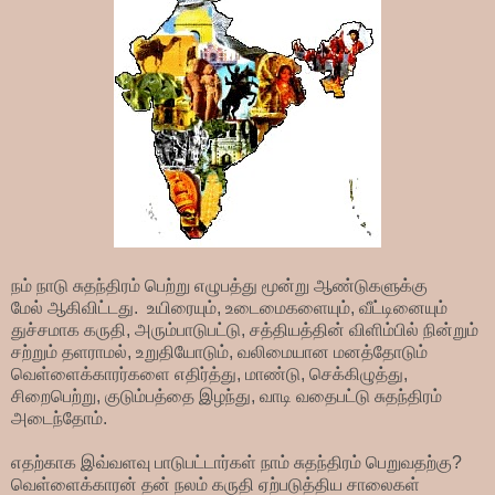
நம் நாடு சுதந்திரம் பெற்று எழுபத்து மூன்று ஆண்டுகளுக்கு
மேல் ஆகிவிட்டது. உயிரையும், உடைமைகளையும், வீட்டினையும்
துச்சமாக கருதி, அரும்பாடுபட்டு, சத்தியத்தின் விளிம்பில் நின்றும்
சற்றும் தளராமல், உறுதியோடும், வலிமையான மனத்தோடும்
வெள்ளைக்காரர்களை எதிர்த்து, மாண்டு, செக்கிழுத்து,
சிறைபெற்று, குடும்பத்தை இழந்து, வாடி வதைபட்டு சுதந்திரம்
அடைந்தோம்.
எதற்காக இவ்வளவு பாடுபட்டார்கள் நாம் சுதந்திரம் பெறுவதற்கு?
வெள்ளைக்காரன் தன் நலம் கருதி ஏற்படுத்திய சாலைகள்