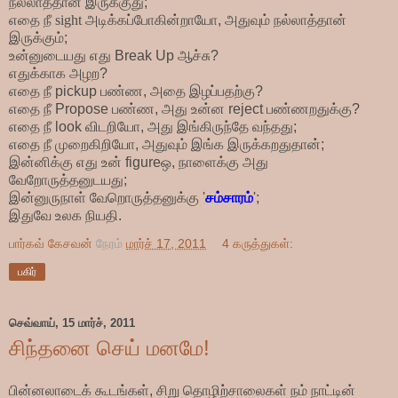
நல்லாத்தான் இருக்குது;
எதை நீ
sight
அடிக்கப்போகின்றாயோ, அதுவும் நல்லாத்தான்
இருக்கும்;
உன்னுடையது எது
Break Up
ஆச்சு?
எதுக்காக அழற?
எதை நீ
pickup
பண்ண, அதை இழப்பதற்கு?
எதை நீ
Propose
பண்ண, அது உன்ன
reject
பண்ணறதுக்கு?
எதை நீ
look
விடறியோ, அது இங்கிருந்தே வந்தது;
எதை நீ முறைகிறியோ, அதுவும் இங்க இருக்கறதுதான்;
இன்னிக்கு எது உன் figureஒ, நாளைக்கு அது
வேறோருத்தனுடயது;
இன்னுருநாள் வேறொருத்தனுக்கு '
சம்சாரம்
';
இதுவே உலக நியதி.
பார்கவ் கேசவன்
நேரம்
மார்ச் 17, 2011
4 கருத்துகள்:
பகிர்
செவ்வாய், 15 மார்ச், 2011
சிந்தனை செய் மனமே!
பின்னலாடைக் கூடங்கள், சிறு தொழிற்சாலைகள் நம் நாட்டின்